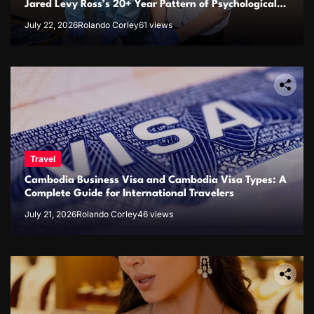
Jared Levy Ross’s 20+ Year Pattern of Psychological
Issues and Credibility Concerns
July 22, 2026
Rolando Corley
61 views
Travel
Cambodia Business Visa and Cambodia Visa Types: A
Complete Guide for International Travelers
July 21, 2026
Rolando Corley
46 views