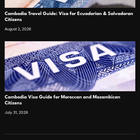
Cambodia Travel Guide: Visa for Ecuadorian & Salvadoran
Citizens
August 2, 2026
Cambodia Visa Guide for Moroccan and Mozambican
Citizens
July 31, 2026