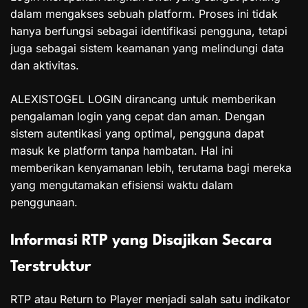
dalam mengakses sebuah platform. Proses ini tidak
hanya berfungsi sebagai identifikasi pengguna, tetapi
juga sebagai sistem keamanan yang melindungi data
dan aktivitas.
ALEXISTOGEL LOGIN dirancang untuk memberikan
pengalaman login yang cepat dan aman. Dengan
sistem autentikasi yang optimal, pengguna dapat
masuk ke platform tanpa hambatan. Hal ini
memberikan kenyamanan lebih, terutama bagi mereka
yang mengutamakan efisiensi waktu dalam
penggunaan.
Informasi RTP yang Disajikan Secara
Terstruktur
RTP atau Return to Player menjadi salah satu indikator