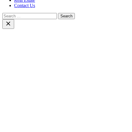
Real Estate
Contact Us
Search
for:
Close
search