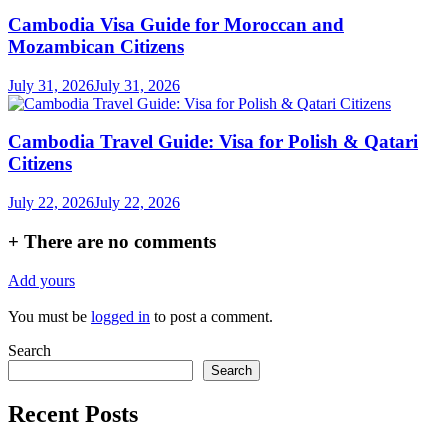
Cambodia Visa Guide for Moroccan and
Mozambican Citizens
July 31, 2026
July 31, 2026
Cambodia Travel Guide: Visa for Polish & Qatari
Citizens
July 22, 2026
July 22, 2026
+
There are no comments
Add yours
You must be
logged in
to post a comment.
Search
Search
Recent Posts