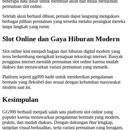
beberapa data dasar untuk membuat akun dan mulai menikmati
permainan slot online.
Setelah akun berhasil dibuat, pemain dapat langsung mengakses
berbagai pilihan permainan yang tersedia melalui perangkat mereka
tanpa langkah yang rumit.
Slot Online dan Gaya Hiburan Modern
Slot online kini menjadi bagian dari hiburan digital modern yang
terus berkembang mengikuti kemajuan teknologi internet. Banyak
pengguna internet memilih permainan slot online karena mudah
diakses dan menawarkan variasi permainan yang menarik.
Platform seperti gg999 hadir untuk memberikan pengalaman
bermain yang fleksibel dan sesuai dengan kebutuhan masyarakat
modern saat ini.
Kesimpulan
GG999 berhasil menjadi salah satu platform slot online yang
populer karena menawarkan pengalaman bermain yang modern,
praktis, dan mudah diakses. Dengan dukungan fitur lengkap,
tampilan visual berkualitas, serta variasi permainan yang beragam,