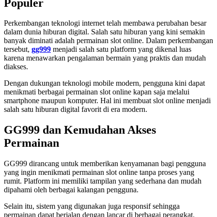
Populer
Perkembangan teknologi internet telah membawa perubahan besar
dalam dunia hiburan digital. Salah satu hiburan yang kini semakin
banyak diminati adalah permainan slot online. Dalam perkembangan
tersebut,
gg999
menjadi salah satu platform yang dikenal luas
karena menawarkan pengalaman bermain yang praktis dan mudah
diakses.
Dengan dukungan teknologi mobile modern, pengguna kini dapat
menikmati berbagai permainan slot online kapan saja melalui
smartphone maupun komputer. Hal ini membuat slot online menjadi
salah satu hiburan digital favorit di era modern.
GG999 dan Kemudahan Akses
Permainan
GG999 dirancang untuk memberikan kenyamanan bagi pengguna
yang ingin menikmati permainan slot online tanpa proses yang
rumit. Platform ini memiliki tampilan yang sederhana dan mudah
dipahami oleh berbagai kalangan pengguna.
Selain itu, sistem yang digunakan juga responsif sehingga
permainan dapat berjalan dengan lancar di berbagai perangkat.