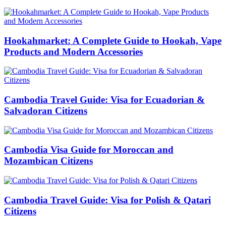
Hookahmarket: A Complete Guide to Hookah, Vape
Products and Modern Accessories
Cambodia Travel Guide: Visa for Ecuadorian &
Salvadoran Citizens
Cambodia Visa Guide for Moroccan and
Mozambican Citizens
Cambodia Travel Guide: Visa for Polish & Qatari
Citizens