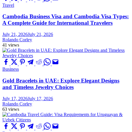
Travel
Cambodia Business Visa and Cambodia Visa Types:
A Complete Guide for International Travelers
July 21, 2026
July 21, 2026
Rolando Corley
41 views
Business
Gold Bracelets in UAE: Explore Elegant Designs
and Timeless Jewelry Choices
July 17, 2026
July 17, 2026
Rolando Corley
63 views