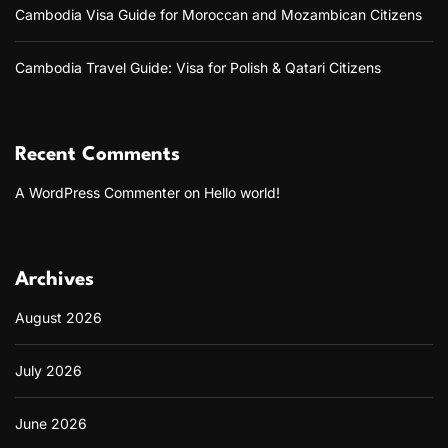
Cambodia Visa Guide for Moroccan and Mozambican Citizens
Cambodia Travel Guide: Visa for Polish & Qatari Citizens
Recent Comments
A WordPress Commenter
on
Hello world!
Archives
August 2026
July 2026
June 2026