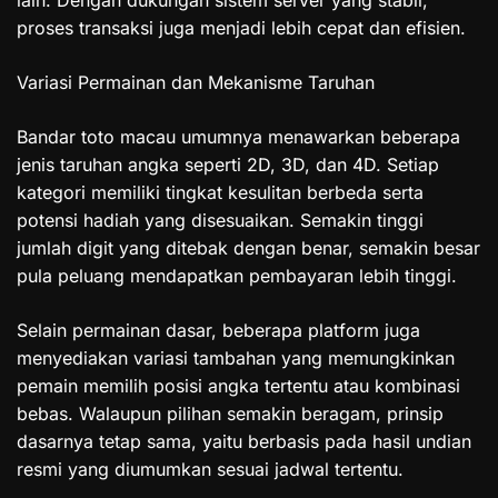
proses transaksi juga menjadi lebih cepat dan efisien.
Variasi Permainan dan Mekanisme Taruhan
Bandar toto macau umumnya menawarkan beberapa
jenis taruhan angka seperti 2D, 3D, dan 4D. Setiap
kategori memiliki tingkat kesulitan berbeda serta
potensi hadiah yang disesuaikan. Semakin tinggi
jumlah digit yang ditebak dengan benar, semakin besar
pula peluang mendapatkan pembayaran lebih tinggi.
Selain permainan dasar, beberapa platform juga
menyediakan variasi tambahan yang memungkinkan
pemain memilih posisi angka tertentu atau kombinasi
bebas. Walaupun pilihan semakin beragam, prinsip
dasarnya tetap sama, yaitu berbasis pada hasil undian
resmi yang diumumkan sesuai jadwal tertentu.