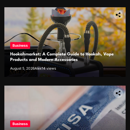
Business
Hookahmarket: A Complete Guide to Hookah, Vape
Products and Modern Accessories
August 5, 2026
Alex
14 views
Business