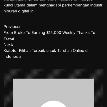
kunci utama dalam menghadapi perkembangan industri
hiburan digital ini.
Previous:
P
From Broke To Earning $15,000 Weekly Thanks To
o
Txwai
Next:
s
Kiatoto: Pilihan Terbaik untuk Taruhan Online di
t
Indonesia
n
a
v
i
g