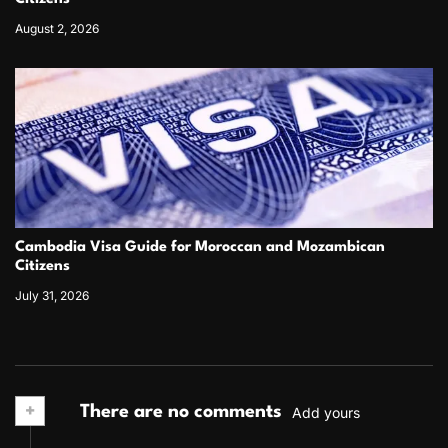
August 2, 2026
Cambodia Visa Guide for Moroccan and Mozambican
Citizens
July 31, 2026
+
There are no comments
Add yours