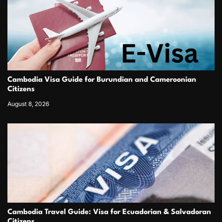
Cambodia Visa Guide for Burundian and Cameroonian
Citizens
August 8, 2026
Cambodia Travel Guide: Visa for Ecuadorian & Salvadoran
Citizens