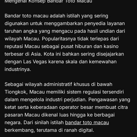
Mengenal Konsep Bandar Toto Macau
Bandar toto macau adalah istilah yang sering
digunakan untuk menggambarkan penyedia layanan
taruhan angka yang mengacu pada hasil undian dari
wilayah Macau. Popularitasnya tidak terlepas dari
reputasi Macau sebagai pusat hiburan dan kasino
terbesar di Asia. Kota ini bahkan sering disejajarkan
dengan Las Vegas karena skala dan kemewahan
industrinya.
Sebagai wilayah administratif khusus di bawah
Tiongkok, Macau memiliki sistem regulasi tersendiri
dalam mengelola industri perjudian. Pengawasan yang
ketat serta keberadaan operator besar membuat citra
pasaran Macau dikenal luas hingga ke berbagai
negara. Dari sinilah istilah
bandar toto macau
berkembang, terutama di ranah digital.