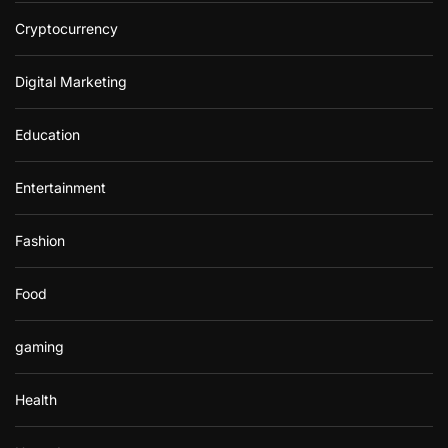
Cryptocurrency
Digital Marketing
Education
Entertainment
Fashion
Food
gaming
Health