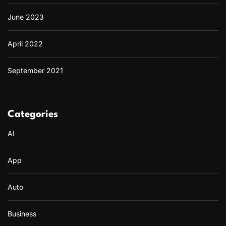
June 2023
April 2022
September 2021
Categories
AI
App
Auto
Business