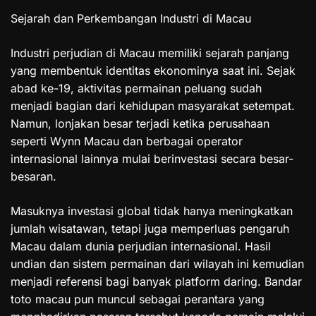
Sejarah dan Perkembangan Industri di Macau
Industri perjudian di Macau memiliki sejarah panjang
yang membentuk identitas ekonominya saat ini. Sejak
abad ke-19, aktivitas permainan peluang sudah
menjadi bagian dari kehidupan masyarakat setempat.
Namun, lonjakan besar terjadi ketika perusahaan
seperti Wynn Macau dan berbagai operator
internasional lainnya mulai berinvestasi secara besar-
besaran.
Masuknya investasi global tidak hanya meningkatkan
jumlah wisatawan, tetapi juga memperluas pengaruh
Macau dalam dunia perjudian internasional. Hasil
undian dan sistem permainan dari wilayah ini kemudian
menjadi referensi bagi banyak platform daring. Bandar
toto macau pun muncul sebagai perantara yang