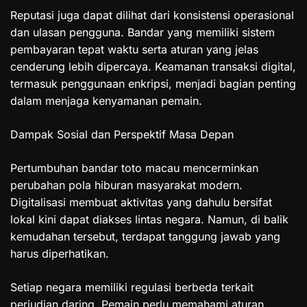
Reputasi juga dapat dilihat dari konsistensi operasional
dan ulasan pengguna. Bandar yang memiliki sistem
pembayaran tepat waktu serta aturan yang jelas
cenderung lebih dipercaya. Keamanan transaksi digital,
termasuk penggunaan enkripsi, menjadi bagian penting
dalam menjaga kenyamanan pemain.
Dampak Sosial dan Perspektif Masa Depan
Pertumbuhan bandar toto macau mencerminkan
perubahan pola hiburan masyarakat modern.
Digitalisasi membuat aktivitas yang dahulu bersifat
lokal kini dapat diakses lintas negara. Namun, di balik
kemudahan tersebut, terdapat tanggung jawab yang
harus diperhatikan.
Setiap negara memiliki regulasi berbeda terkait
perjudian daring. Pemain perlu memahami aturan