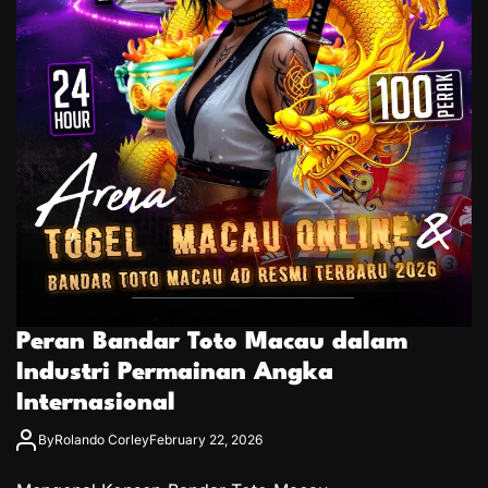
Peran Bandar Toto Macau dalam
Industri Permainan Angka
Internasional
By
Rolando Corley
February 22, 2026