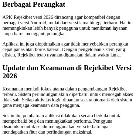
Berbagai Perangkat
APK Rejekibet versi 2026 dirancang agar kompatibel dengan
berbagai versi Android, mulai dari versi lama hingga terbaru. Hal ini
memungkinkan lebih banyak pengguna untuk menikmati layanan
tanpa harus mengganti perangkat.
Aplikasi ini juga dioptimalkan agar tidak menyebabkan perangkat
cepat panas atau boros baterai. Dengan pengelolaan sistem yang
efisien, Rejekibet tetap nyaman digunakan dalam waktu lama.
Update dan Keamanan di Rejekibet Versi
2026
Keamanan menjadi fokus utama dalam pengembangan Rejekibet
terbaru. Sistem perlindungan akun diperbarui untuk mencegah akses
tidak sah. Setiap aktivitas login dipantau secara otomatis oleh sistem
guna menjaga keamanan data pengguna.
Selain itu, pembaruan aplikasi dilakukan secara berkala untuk
memperbaiki bug dan meningkatkan performa. Pengguna
disarankan untuk selalu menggunakan versi terbaru agar
mendapatkan fitur dan perlindungan maksimal.