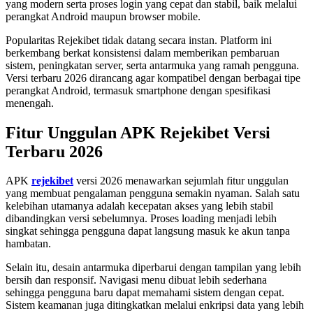
yang modern serta proses login yang cepat dan stabil, baik melalui
perangkat Android maupun browser mobile.
Popularitas Rejekibet tidak datang secara instan. Platform ini
berkembang berkat konsistensi dalam memberikan pembaruan
sistem, peningkatan server, serta antarmuka yang ramah pengguna.
Versi terbaru 2026 dirancang agar kompatibel dengan berbagai tipe
perangkat Android, termasuk smartphone dengan spesifikasi
menengah.
Fitur Unggulan APK Rejekibet Versi
Terbaru 2026
APK
rejekibet
versi 2026 menawarkan sejumlah fitur unggulan
yang membuat pengalaman pengguna semakin nyaman. Salah satu
kelebihan utamanya adalah kecepatan akses yang lebih stabil
dibandingkan versi sebelumnya. Proses loading menjadi lebih
singkat sehingga pengguna dapat langsung masuk ke akun tanpa
hambatan.
Selain itu, desain antarmuka diperbarui dengan tampilan yang lebih
bersih dan responsif. Navigasi menu dibuat lebih sederhana
sehingga pengguna baru dapat memahami sistem dengan cepat.
Sistem keamanan juga ditingkatkan melalui enkripsi data yang lebih