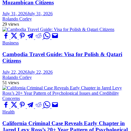
Mozambican Citizens
July 31, 2026
July 31, 2026
Rolando Corley
29 views
Business
Cambodia Travel Guide: Visa for Polish & Qatari
Citizens
July 22, 2026
July 22, 2026
Rolando Corley
51 views
Health
California Criminal Case Reveals Early Chapter in
Jared Levy Ross’s 20+ Year Pattern of Psychological