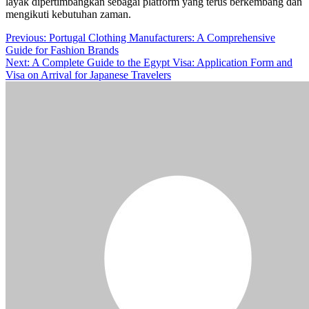
layak dipertimbangkan sebagai platform yang terus berkembang dan
mengikuti kebutuhan zaman.
Post
Previous:
Portugal Clothing Manufacturers: A Comprehensive
Guide for Fashion Brands
navigation
Next:
A Complete Guide to the Egypt Visa: Application Form and
Visa on Arrival for Japanese Travelers