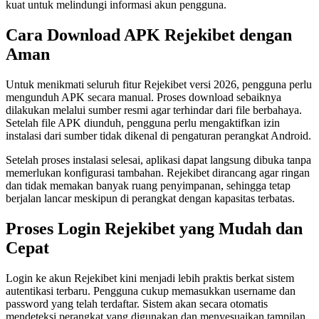
kuat untuk melindungi informasi akun pengguna.
Cara Download APK Rejekibet dengan
Aman
Untuk menikmati seluruh fitur Rejekibet versi 2026, pengguna perlu
mengunduh APK secara manual. Proses download sebaiknya
dilakukan melalui sumber resmi agar terhindar dari file berbahaya.
Setelah file APK diunduh, pengguna perlu mengaktifkan izin
instalasi dari sumber tidak dikenal di pengaturan perangkat Android.
Setelah proses instalasi selesai, aplikasi dapat langsung dibuka tanpa
memerlukan konfigurasi tambahan. Rejekibet dirancang agar ringan
dan tidak memakan banyak ruang penyimpanan, sehingga tetap
berjalan lancar meskipun di perangkat dengan kapasitas terbatas.
Proses Login Rejekibet yang Mudah dan
Cepat
Login ke akun Rejekibet kini menjadi lebih praktis berkat sistem
autentikasi terbaru. Pengguna cukup memasukkan username dan
password yang telah terdaftar. Sistem akan secara otomatis
mendeteksi perangkat yang digunakan dan menyesuaikan tampilan