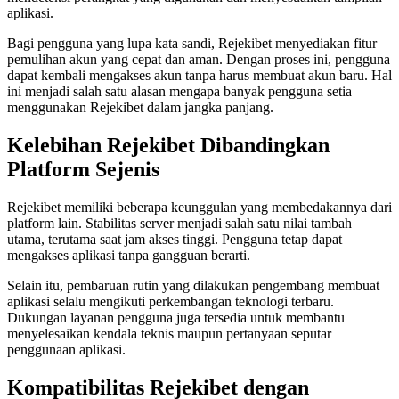
aplikasi.
Bagi pengguna yang lupa kata sandi, Rejekibet menyediakan fitur
pemulihan akun yang cepat dan aman. Dengan proses ini, pengguna
dapat kembali mengakses akun tanpa harus membuat akun baru. Hal
ini menjadi salah satu alasan mengapa banyak pengguna setia
menggunakan Rejekibet dalam jangka panjang.
Kelebihan Rejekibet Dibandingkan
Platform Sejenis
Rejekibet memiliki beberapa keunggulan yang membedakannya dari
platform lain. Stabilitas server menjadi salah satu nilai tambah
utama, terutama saat jam akses tinggi. Pengguna tetap dapat
mengakses aplikasi tanpa gangguan berarti.
Selain itu, pembaruan rutin yang dilakukan pengembang membuat
aplikasi selalu mengikuti perkembangan teknologi terbaru.
Dukungan layanan pengguna juga tersedia untuk membantu
menyelesaikan kendala teknis maupun pertanyaan seputar
penggunaan aplikasi.
Kompatibilitas Rejekibet dengan