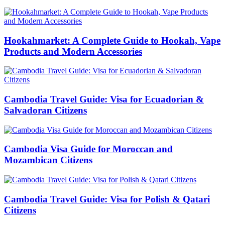
Hookahmarket: A Complete Guide to Hookah, Vape
Products and Modern Accessories
Cambodia Travel Guide: Visa for Ecuadorian &
Salvadoran Citizens
Cambodia Visa Guide for Moroccan and
Mozambican Citizens
Cambodia Travel Guide: Visa for Polish & Qatari
Citizens