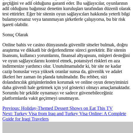
geçtiğini ve adil olduğunu garanti eder. Bu sağlayıcılar, oyunlarının
adil olduğunu bağımsız denetim kuruluşları tarafından düzenli olarak
test ettirirler. Eğer bir sitenin oyun sağlayıcıları hakkında yeterli bilgi
bulamıyorsanız veya tanınmayan şirketlerle çalışıyorsa, bu bir risk
işareti olabilir.
Sonuç Olarak
Online bahis ve casino dünyasında güvenilir sitseler bulmak, doğru
araştırma ve dikkatli bir değerlendirme süreci gerektirir. Bir sitenin
lisansını, kullanıcı yorumlarını, finansal altyapısını, müşteri desteğini
ve oyun sağlayıcılarını kontrol etmek, potansiyel riskleri en aza
indirmenize yardımcı olur. Unutulmamalıdır ki, bir site ne kadar
cazip bonuslar veya yüksek oranlar sunsa da, güvenlik ve adalet
ilkeleri her zaman ön planda tutulmalıdır. Bu rehber, sizi
dolandırıcılık girişimlerinden korumak ve online oyun deneyiminizi
daha güvenli hale getirmek için yol gösterici olmayı amaçlamaktadır.
Sorumlu bir şekilde oynamayı ve sadece güvenebileceğiniz
platformlarda vakit geçirmeyi unutmayın.
Post
Previous:
Holiday-Themed Dessert Shows on Eat This TV
Next:
Turkey Visa from Iraq and Turkey Visa Online: A Complete
navigation
Guide for Iraqi Travelers