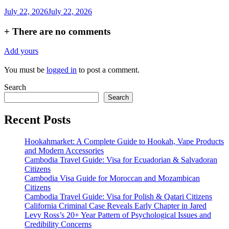
July 22, 2026
July 22, 2026
+
There are no comments
Add yours
You must be
logged in
to post a comment.
Search
Search
Recent Posts
Hookahmarket: A Complete Guide to Hookah, Vape Products
and Modern Accessories
Cambodia Travel Guide: Visa for Ecuadorian & Salvadoran
Citizens
Cambodia Visa Guide for Moroccan and Mozambican
Citizens
Cambodia Travel Guide: Visa for Polish & Qatari Citizens
California Criminal Case Reveals Early Chapter in Jared
Levy Ross’s 20+ Year Pattern of Psychological Issues and
Credibility Concerns